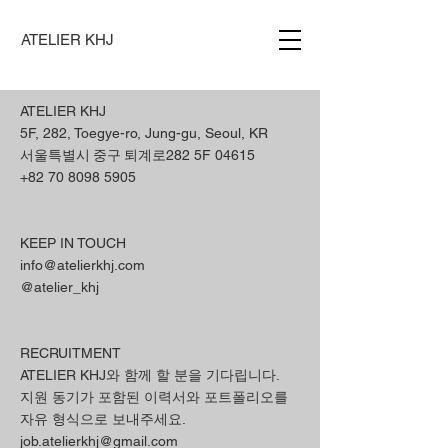
ATELIER KHJ
ATELIER KHJ
5F, 282, Toegye-ro, Jung-gu, Seoul, KR
서울특별시 중구 퇴계로
282 5F 04615
+82 70 8098 5905
KEEP IN TOUCH​
info@atelierkhj.com
@atelier_khj
RECRUITMENT​
ATELIER KHJ와 함께 할 분을 기다립니다.
지원 동기가 포함된 이력서와 포트폴리오를
자유 형식으로 보내주세요.
j
ob.atelierkhj@gmail.com