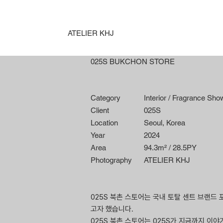
ATELIER KHJ
025S BUKCHON STORE
Category
Interior / Fragrance Sh
Client
025S
Location
Seoul, Korea
Year
2024
Area
94.3m² / 28.5PY
Photography
ATELIER KHJ
025S 북촌 스토어는 국내 토탈 센트 브랜드
고자 했습니다.
025S 북촌 스토어는 025S가 지금까지 이