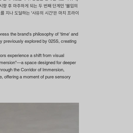
시향 후 마주하게 되는 두 번째 단계인 '몰입의
를 지나 도달하는 '사유의 시간'은 마치 프라이
ess the brand's philosophy of 'time' and
ry previously explored by 025S, creating
tors experience a shift from visual
 Immersion"—a space designed for deeper
through the Corridor of Immersion,
ace, offering a moment of pure sensory