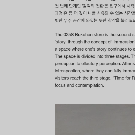
첫 번째 단계인 '감각의 전환'은 입구에서 시
과정'은 좀 더 깊이 나를 사유할 수 있는 시
빗한 우주 공간에 와있는 듯한 착각을 불러일으
The 025S Bukchon store is the second sho
'story' through the concept of 'immersio
a space where one's story continues to 
The space is divided into three stages. Th
perception to olfactory perception. Afte
introspection, where they can fully imme
visitors reach the third stage, "Time for
focus and contemplation.