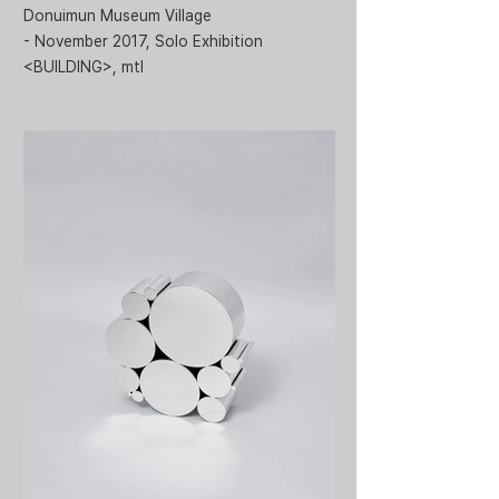
Donuimun Museum Village
- November 2017, Solo Exhibition
<BUILDING>, mtl