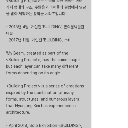
<Building Project>는 건축을 통해 경험한 여러
가지 형태와 구조, 수많은 레이어들의 결합에서 영감
을 받아 제작하는 창작물 시리즈입니다.
- 2018년 4월, ​개인전 'BUILDING', 돈의문박물관
마을
- 2017년 11월, 개인전 'BUILDING', mtl
'My Beam', created as part of the
<Building Project>, has the same shape,
but each layer can take many different
forms depending on its angle.
<Building Project> is a series of creations
inspired by the combination of many
forms, structures, and numerous layers
that Hyunjong Kim has experienced in
architecture.
- April 2018, Solo Exhibition <BUILDING>,