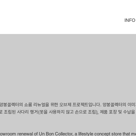
INFO
샵 앙봉꼴렉터의 쇼룸 리뉴얼을 위한 오브제 프로젝트입니다. 앙봉꼴렉터의 이미
로 조립된 사다리 행거(못을 사용하지 않고 손으로 조립), 제품 포장 및 수납
showroom renewal of Un Bon Collector, a lifestyle concept store that m