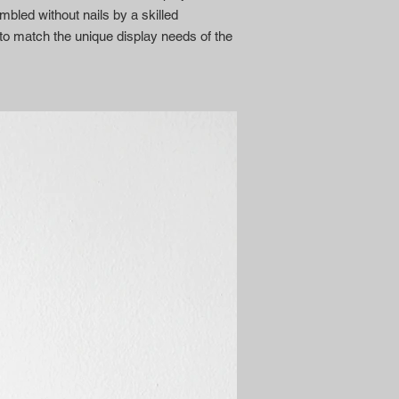
bled without nails by a skilled
o match the unique display needs of the