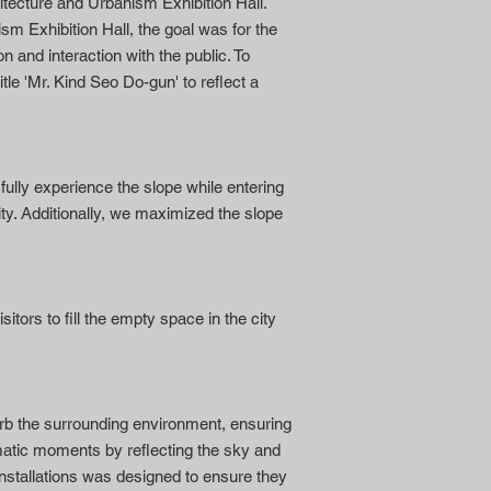
itecture and Urbanism Exhibition Hall.
sm Exhibition Hall, the goal was for the
n and interaction with the public. To
tle 'Mr. Kind Seo Do-gun' to reflect a
ully experience the slope while entering
ity. Additionally, we maximized the slope
tors to fill the empty space in the city
orb the surrounding environment, ensuring
amatic moments by reflecting the sky and
nstallations was designed to ensure they