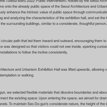
r the <Seoul Maru 2022: Public Intervention> hosted by the Seoul Arch
me onto the already public space of the Seoul Architecture and Urbani
uously enhance the intrinsic value of public space through communicatio
and analyzing the characteristics of the exhibition hall, and set the ti
he surrounding buildings, similar to a considerate, thoughtful person.
circular path that led them inward and outward, encouraging them to f
ce was designed so that visitors could not see inside, sparking curios
nstallations to follow the incline consistently.
itecture and Urbanism Exhibition Hall was lifted upwards, allowing visi
ntemplation or walking.
gun, we selected flexible materials that dissolve boundaries and abs
sconnect the existing space. Upon entering the space, we aimed for dr
ls. To maintain Seo Do-gun’s considerate nature, the height of the i