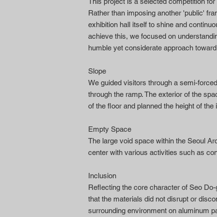
This project is a selected competition fo
Rather than imposing another 'public' fra
exhibition hall itself to shine and contin
achieve this, we focused on understanding 
humble yet considerate approach toward t
Slope
We guided visitors through a semi-forced 
through the ramp. The exterior of the spa
of the floor and planned the height of the i
Empty Space
The large void space within the Seoul Arch
center with various activities such as co
Inclusion
Reflecting the core character of Seo Do-
that the materials did not disrupt or di
surrounding environment on aluminum pane